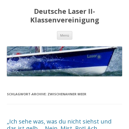
Deutsche Laser II-
Klassenvereinigung
Zum
Menü
Inhalt
springen
SCHLAGWORT-ARCHIVE:
ZWISCHENAHNER MEER
„Ich sehe was, was du nicht siehst und
das ist gelb…. Nein. Mist. Rot! Ach