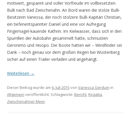
motiviert, gespannt und voller Vorfreude im vollbesetzten
Bulli nach Bad Zwischenahn. An Bord waren die stolze Bulli-
Besitzerin Vanessa, der noch stolzere Bulli-Kapitän Christian,
ein tiefenentspannter Daniel und eine vor Aufregung
Fingernagel-kauende Kathrin. Im Kielwasser, dass sich in den
Spurrillen der Autobahn gesammelt hatte, schmusten
Geronimo und Hisopo. Die Boote hatten wir – Windfinder sei
Dank – noch genau vor dem großen Regen bei Wüstenberg
sicher auf einen Trailer verladen und angehängt.
Weiterlesen
→
Dieser Beitrag wurde am
6. Juli 2015
von
Vanessa Gerdum
in
Allgemein
veröffentlicht. Schlagworte:
Bericht
,
Regatta
,
Zwischenahner Meer
.