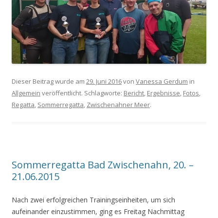
Dieser Beitrag wurde am
29. Juni 2016
von
Vanessa Gerdum
in
Allgemein
veröffentlicht. Schlagworte:
Bericht
,
Ergebnisse
,
Fotos
,
Regatta
,
Sommerregatta
,
Zwischenahner Meer
.
Sommerregatta Bad Zwischenahn, 20. –
21.06.2015
Nach zwei erfolgreichen Trainingseinheiten, um sich
aufeinander einzustimmen, ging es Freitag Nachmittag