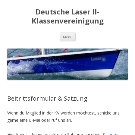
Deutsche Laser II-
Klassenvereinigung
Zum
Menü
Inhalt
springen
Beitrittsformular & Satzung
Wenn du Mitglied in der KV werden möchtest, schicke uns
gerne eine E-Mai oder ruf uns an.
Hier kannst du unsere aktuelle Satzung ansehen:
Satzung